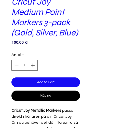
Cricut Joy
Medium Point
Markers 3-pack
(Gold, Silver, Blue)
Pris
100,00 kr
Antal
*
Add to Cart
Köp nu
Cricut Joy Metallic Markers
passar
direkt i hållaren på din Cricut Joy.
Om du behöver det där lilla extra så