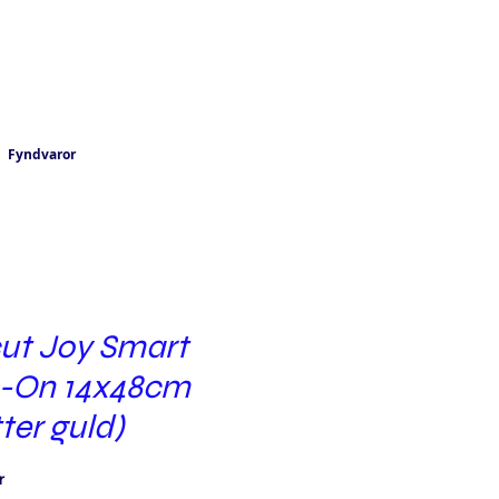
Fyndvaror
cut Joy Smart
n-On 14x48cm
tter guld)
Pris
r