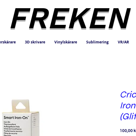
FREKEN
erskärare
3D skrivare
Vinylskärare
Sublimering
VR/AR
Cri
Iro
(Gli
100,00 k