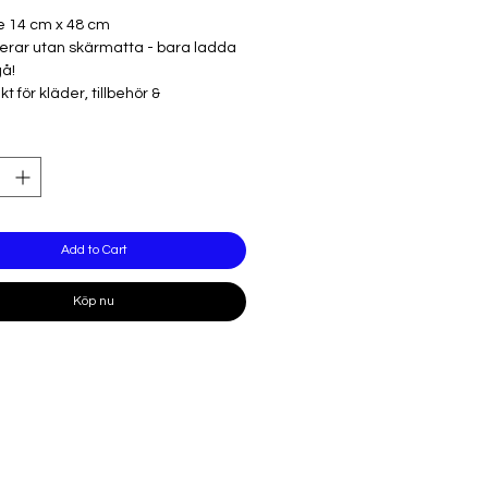
le 14 cm x 48 cm
erar utan skärmatta - bara ladda
gå!
kt för kläder, tillbehör &
nredning
 upp till 3 färger för utmärkta
ter och projekt
gBond ™ -garanti för långvariga
tat
ricut Joy ™
Add to Cart
Köp nu