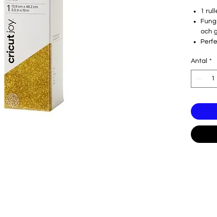
1 rul
Fung
och 
Perfe
hemi
Antal
*
Skikt
möns
Stron
resul
För C