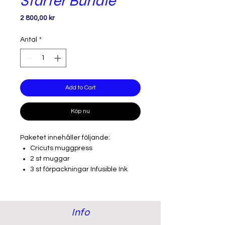
Starter Bundle
Pris
2 800,00 kr
Antal
*
Add to Cart
Köp nu
Paketet innehåller följande:
Cricuts muggpress
2 st muggar
3 st förpackningar Infusible Ink
transfer sheets
1 st 5-pack Infusible Ink-penno
1 st heat tape som är bra att
Info
tejpa fast pappret med