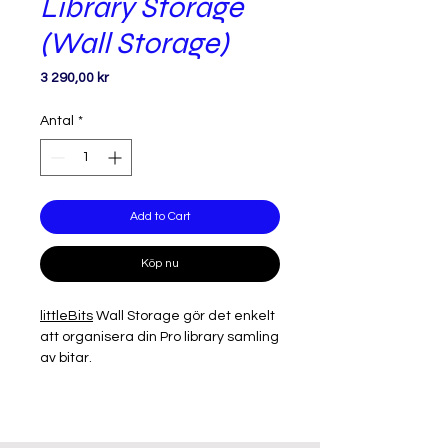
Library Storage
(Wall Storage)
Pris
3 290,00 kr
Antal
*
Add to Cart
Köp nu
littleBits
Wall Storage gör det enkelt
att organisera din Pro library samling
av bitar.
Läs mer på tillverkarens hemsida,
här